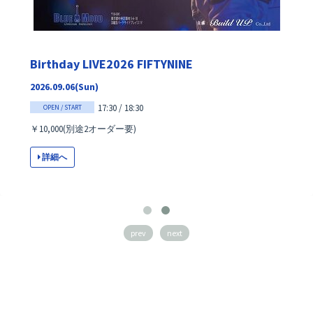
Birthday LIVE2026 FIFTYNINE
2026.09.06(Sun)
17:30 / 18:30
OPEN / START
￥10,000(別途2オーダー要)
詳細へ
prev
next