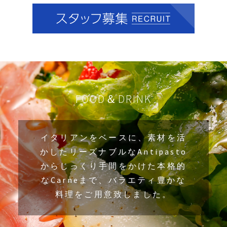
FOOD＆DRINK
イタリアンをベースに、素材を活
かした
リーズナブルなAntipasto
から
じっくり手間をかけた本格的
なCarneまで、
バラエティ豊かな
料理をご用意致しました。