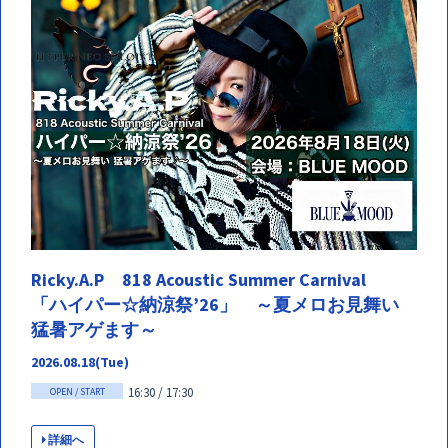
Ricky.A.P 818 Acoustic Summer Carnival
「ハイパー☆納涼祭’26」 ～夏メロお見舞い
猛暑アゲます～
2026.08.18(Tue)
16:30 / 17:30
OPEN / START
詳細へ