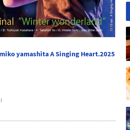
umiko yamashita A Singing Heart.2025
要）