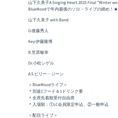
山下久美子A Singing Heart.2025 Final ”Winter won
BlueMoodで年内最後のソロ・ライブの締め
山下久美子 with Band:
G:後藤秀人
Key:伊藤隆博
B.笠原敏幸
Dr.小松シゲル
A.S.ビリー・ジーン
＜BlueMoodライブ＞
＊別途1フード＆1ドリンク要
＊全席先着順受付自由席
＊入場順：①LC会員限定申込、②一般申込
＜配信ライブ＞