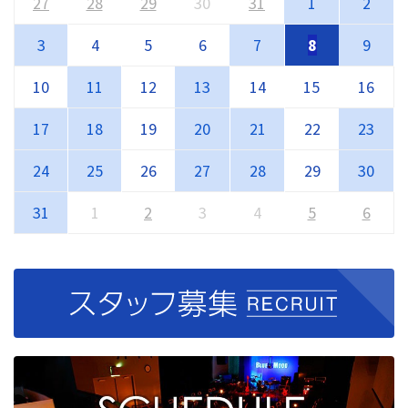
27
28
29
30
31
1
2
3
4
5
6
7
8
9
10
11
12
13
14
15
16
17
18
19
20
21
22
23
24
25
26
27
28
29
30
31
1
2
3
4
5
6