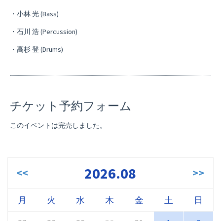
・小林 光 (Bass)
・石川 浩 (Percussion)
・高杉 登 (Drums)
チケット予約フォーム
このイベントは完売しました。
2026.08
<<
>>
月
火
水
木
金
土
日