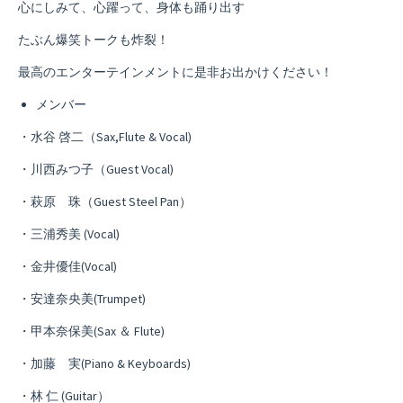
心にしみて、心躍って、身体も踊り出す
たぶん爆笑トークも炸裂！
最高のエンターテインメントに是非お出かけください！
メンバー
・水谷 啓二（Sax,Flute & Vocal)
・川西みつ子（Guest Vocal)
・萩原 珠（Guest Steel Pan）
・三浦秀美 (Vocal)
・金井優佳(Vocal)
・安達奈央美(Trumpet)
・甲本奈保美(Sax ＆ Flute)
・加藤 実(Piano & Keyboards)
・林 仁 (Guitar）