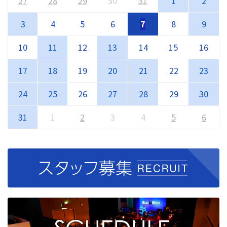
27
28
29
30
31
1
2
3
4
5
6
7
8
9
10
11
12
13
14
15
16
17
18
19
20
21
22
23
24
25
26
27
28
29
30
31
1
2
3
4
5
6