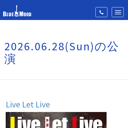
Toggle
Toggl
navigation
navig
2026.06.28(Sun)の公
演
Live Let Live