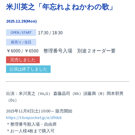
米川英之「年忘れよねかわの歌」
2025.12.29(Mon)
17:30 / 18:30
OPEN / START
前売り / 当日
￥6000 / ￥6500
整理番号入場 別途２オーダー要
完売しました
公演は終了しました
出演：米川英之（Vo,G） 森藤晶司（kb）須藤満（B）岡本郭男
（Ds）
2025年11月8日(土) 10:00～ 販売開始
https://t.livepocket.jp/e/dfnb6
＊整理番号順入場・自由席
＊お一人様4枚まで購入可