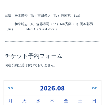
出演：松木隆裕（Tp）吉田俊之（Tb）包国充（Sax）
和泉聡志（G）森藤晶司（Kb）TAK斉藤（B）岡本郭男
（Ds） MarSA（Guest Vocal）
チケット予約フォーム
現在予約は受け付けておりません。
2026.08
<<
>>
月
火
水
木
金
土
日